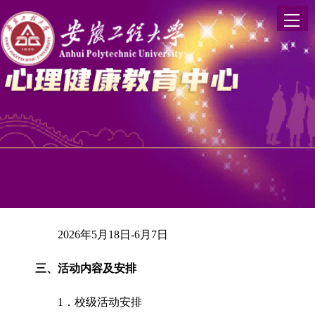
各学院：
为贯彻落实
安徽省教育厅关于开展第
3
个全国学生心
到来之际，特举办第十
九
届“
5·25”
心理健康教育宣传月活
一、活动主题
五育并举 健康第一
二、活动时间
202
6
年
5
月
18
日
-6
月
7
日
三、活动内容及安排
1
．校级活动安排