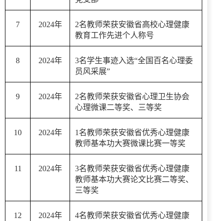
7
2024
年
2
名教师荣获安徽省高校心理健康
教育工作先进个人称号
8
2024
年
3
名学生事迹入选“全国百名心理委
员风采展”
9
2024
年
2
名教师荣获安徽省心理卫生协会
心理微课二等奖、三等奖
10
2024
年
1
名教师荣获安徽省优秀心理健康
教师基本功大赛微课比赛一等奖
11
2024
年
3
名教师荣获安徽省优秀心理健康
教师基本功大赛论文比赛二等奖、
三等奖
12
2024
年
4
名教师荣获安徽省优秀心理健康