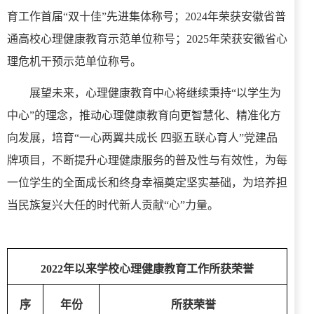
育工作首届“双十佳”先进集体称号；
2024
年荣获安徽省普
通高校心理健康教育示范单位称号；
2025
年荣获安徽省心
理危机干预示范单位称号。
展望未来，心理健康教育中心将继续秉持“以学生为
中心”的理念，推动心理健康教育向更智慧化、精准化方
向发展，培育“一心两翼共成长 四驱五联心育人”党建品
牌项目，不断提升心理健康服务的普及性与有效性，为每
一位学生的全面成长和终身幸福奠定坚实基础，为培养担
当民族复兴大任的时代新人贡献“心”力量。
2022
年以来学校心理健康教育工作所获荣誉
序
年份
所获荣誉