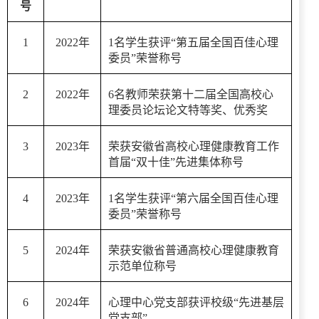
号
1
2022
年
1
名学生获评“第五届全国百佳心理
委员”荣誉称号
2
2022
年
6
名教师荣获第十二届全国高校心
理委员论坛论文特等奖、优秀奖
3
2023
年
荣获安徽省高校心理健康教育工作
首届“双十佳”先进集体称号
4
2023
年
1
名学生获评“第六届全国百佳心理
委员”荣誉称号
5
2024
年
荣获安徽省普通高校心理健康教育
示范单位称号
6
2024
年
心理中心党支部获评校级“先进基层
党支部”