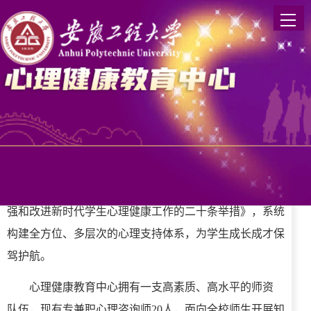
您的位置：
中心简介
安徽工程大学心理健康教育中心始建于
1987
年，经多
年发展，
2022
年通过顶层设计与规划，独立建制正处级单
位。
2024
年，学校研究并制定《安徽工程大学关于全面加
强和改进新时代学生心理健康工作的二十条举措》，系统
构建全方位、多层次的心理支持体系，为学生成长成才保
驾护航。
心理健康教育中心拥有一支高素质、高水平的师资
队伍，现有专兼职心理咨询师
20
人，面向全校师生开展知