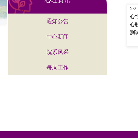
心理资讯
5
心“
通知公告
心
测试
中心新闻
院系风采
每周工作